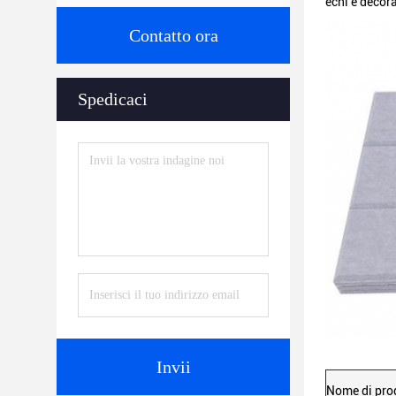
echi e decor
Contatto ora
Spedicaci
Invii
Nome di pro