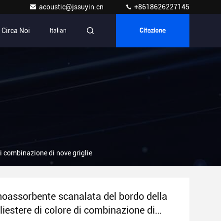
acoustic@jssuyin.cn
+8618626227145
Circa Noi
Italian
Citazione
di combinazione di nove griglie
noassorbente scanalata del bordo della
oliestere di colore di combinazione di