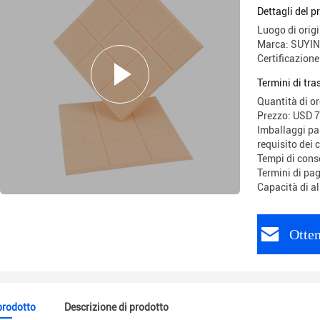
nove grigl
Dettagli del p
Luogo di origi
Marca: SUYIN
Certificazio
Termini di tr
Quantità di o
Prezzo: USD 7
Imballaggi par
requisito dei c
Tempi di conse
Termini di pa
Capacità di a
Otten
 prodotto
Descrizione di prodotto