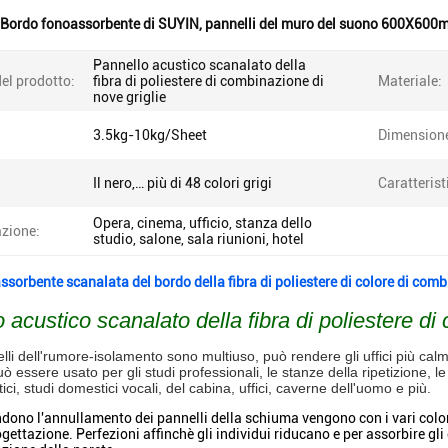
Bordo fonoassorbente di SUYIN
,
pannelli del muro del suono 600X60
Pannello acustico scanalato della
el prodotto:
fibra di poliestere di combinazione di
Materiale:
nove griglie
3.5kg-10kg/Sheet
Dimension
Il nero,… più di 48 colori grigi
Caratterist
Opera, cinema, ufficio, stanza dello
azione:
studio, salone, sala riunioni, hotel
ssorbente scanalata del bordo della fibra di poliestere di colore di comb
 acustico scanalato della fibra di poliestere di
li dell'rumore-isolamento sono multiuso, può rendere gli uffici più calmi
uò essere usato per gli studi professionali, le stanze della ripetizione, l
ici, studi domestici vocali, del cabina, uffici, caverne dell'uomo e più.
ndono l'annullamento dei pannelli della schiuma vengono con i vari colo
gettazione. Perfezioni affinchè gli individui riducano e per assorbire gli 