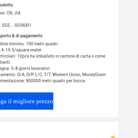
ie
rodotto
ne: CN, JIA
ne: SGS，ISO9001
asporto & di pagamento
rdine minimo: 100 metri quadri
.4-10.5/square mater
ticolari: 10pcs ha imballato in cartone di carta o come
lienti
gna: 5-8 giorni lavorativi
gamento: D/A, D/P, L/C, T/T, Western Union, MoneyGram
limentazione: 900000 metri quadri per bocca
ga il migliore prezzo