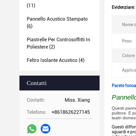
(11)
Evidenziare:
Pannello Acustico Stampato
Nome d
(6)
Piastrelle Per Controsoffitti In
Peso:
Poliestere
(2)
Colore:
Feltro Isolante Acustico
(4)
Applic
Contatti
Parete fonoa
Pannello
Contatti:
Miss. Xiang
Questi pannel
Telefono:
+8618626227145
pulitore. E p
teatri domest
Questi diffo
sguardi e pro